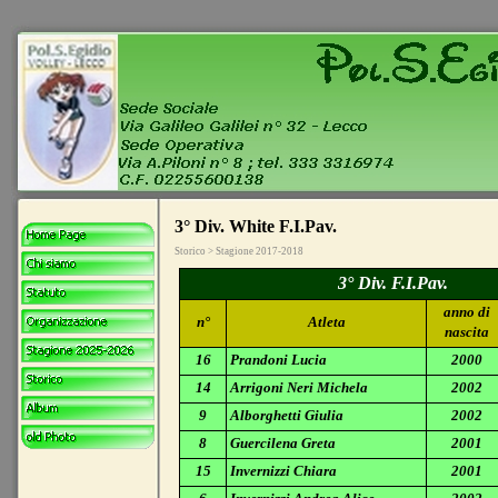
3° Div. White F.I.Pav.
Storico > Stagione 2017-2018
3° Div. F.I.Pav.
anno di
n°
Atleta
nascita
16
Prandoni Lucia
2000
14
Arrigoni Neri Michela
2002
9
Alborghetti Giulia
2002
8
Guercilena Greta
2001
15
Invernizzi Chiara
2001