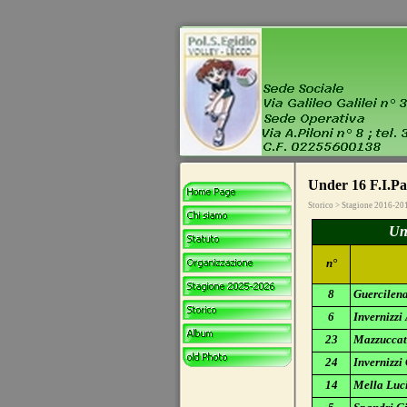
Under 16 F.I.Pa
Storico > Stagione 2016-20
Und
n°
8
Guercilen
6
Invernizzi
23
Mazzuccat
24
Invernizzi
14
Mella Luc