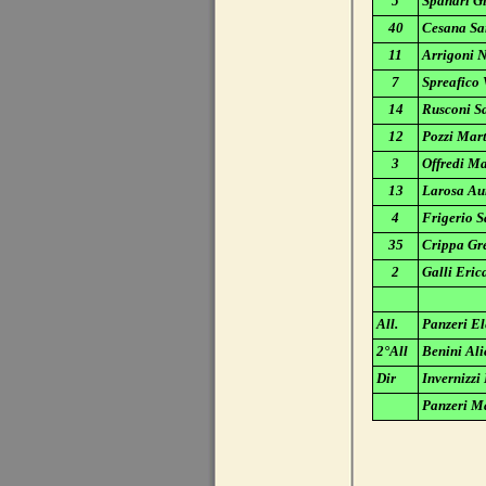
5
Spandri Gi
40
Cesana Sa
11
Arrigoni 
7
Spreafico 
14
Rusconi S
12
Pozzi Mar
3
Offredi Ma
13
Larosa Au
4
Frigerio S
35
Crippa Gr
2
Galli Eric
All.
Panzeri E
2°All
Benini Ali
Dir
Invernizzi
Acc.
Panzeri M