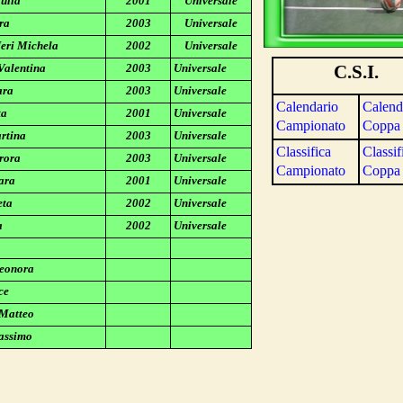
ulia
2001
Universale
ra
2003
Universale
Neri Michela
2002
Universale
Valentina
2003
Universale
C.S.I.
ara
2003
Universale
Calendario
Calend
ta
2001
Universale
Campionato
Coppa
rtina
2003
Universale
Classifica
Classif
rora
2003
Universale
Campionato
Coppa
ara
2001
Universale
eta
2002
Universale
a
2002
Universale
leonora
ce
 Matteo
assimo