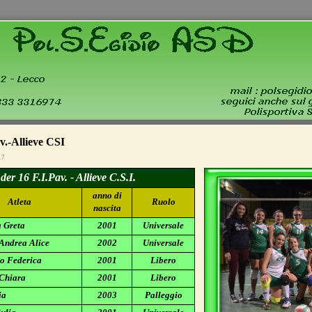
v.-Allieve CSI
17
er 16 F.I.Pav. - Allieve C.S.I.
anno di
Atleta
Ruolo
nascita
a Greta
2001
Universale
 Andrea Alice
2002
Universale
o Federica
2001
Libero
 Chiara
2001
Libero
ia
2003
Palleggio